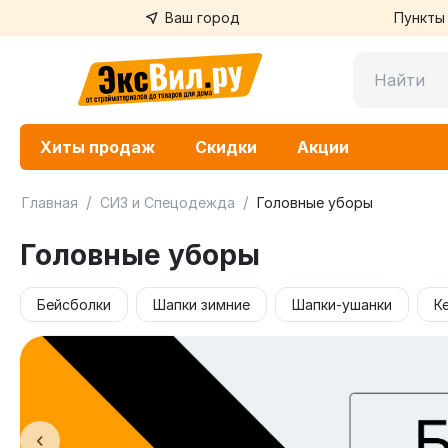
Ваш город
Пункты
Хиты продаж
Скидки
Акции
/
/
Главная
СИЗ и Спецодежда
Головные уборы
Головные уборы
Бейсболки
Шапки зимние
Шапки-ушанки
К