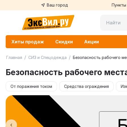
Ваш город
Пункты
Хиты продаж
Скидки
Акции
/
/
Главная
СИЗ и Спецодежда
Безопасность рабочего ме
Безопасность рабочего мест
От поражения током
Средства ограждения
Из